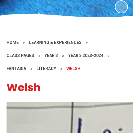
HOME
»
LEARNING & EXPERIENCES
»
CLASS PAGES
»
YEAR 3
»
YEAR 3 2023-2024
»
FANTASIA
»
LITERACY
»
WELSH
Welsh